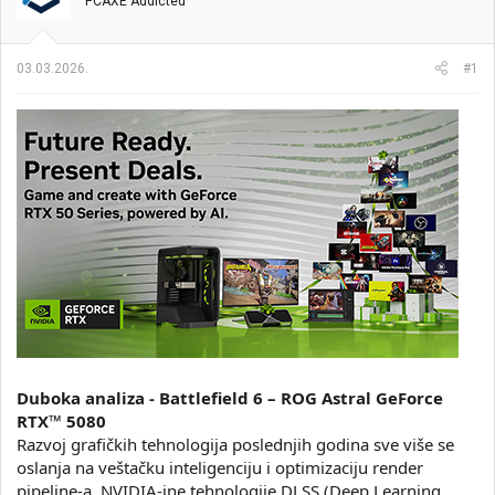
t
m
PCAXE Addicted
n
p
i
o
k
k
03.03.2026.
#1
t
r
e
e
m
t
e
a
n
j
a
Duboka analiza - Battlefield 6 – ROG Astral GeForce
RTX™ 5080
Razvoj grafičkih tehnologija poslednjih godina sve više se
oslanja na veštačku inteligenciju i optimizaciju render
pipeline-a. NVIDIA-ine tehnologije DLSS (Deep Learning