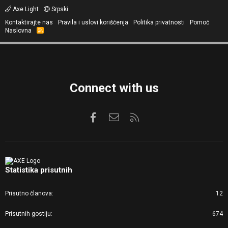
Axe Light
Srpski
Kontaktirajte nas
Pravila i uslovi korišćenja
Politika privatnosti
Pomoć
Naslovna
R
S
S
Connect with us
Facebook
Kontaktirajte nas
RSS
Statistika prisutnih
Prisutno članova
12
Prisutnih gostiju
674