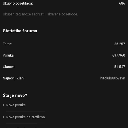
Ukupno posetilaca
686
Ukupan broj može sadržati i skrivene posetioce.
Statistika foruma
Teme
36.257
Poruka
697.960
Članovi
51.547
Najnoviji član
hitclub88lovevn
Šta je novo?
Nove poruke
Nove poruke na profilima