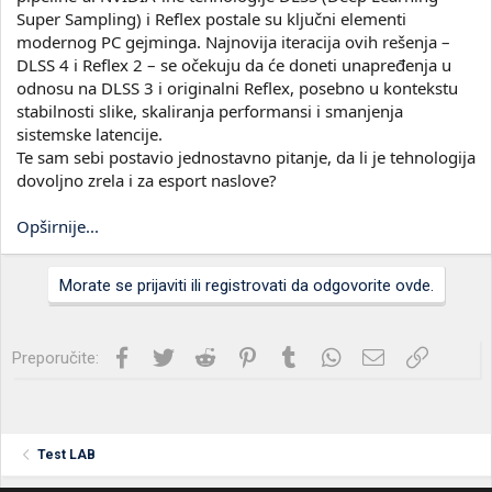
Super Sampling) i Reflex postale su ključni elementi
modernog PC gejminga. Najnovija iteracija ovih rešenja –
DLSS 4 i Reflex 2 – se očekuju da će doneti unapređenja u
odnosu na DLSS 3 i originalni Reflex, posebno u kontekstu
stabilnosti slike, skaliranja performansi i smanjenja
sistemske latencije.
Te sam sebi postavio jednostavno pitanje, da li je tehnologija
dovoljno zrela i za esport naslove?
Opširnije...
Morate se prijaviti ili registrovati da odgovorite ovde.
Facebook
Twitter
Reddit
Pinterest
Tumblr
WhatsApp
Imejl
Link
Preporučite:
Test LAB