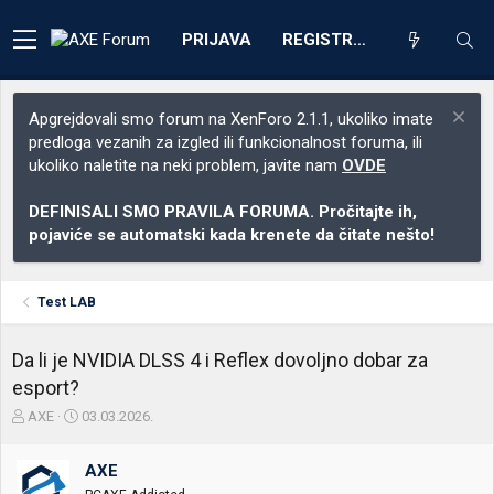
PRIJAVA
REGISTRACIJA
Apgrejdovali smo forum na XenForo 2.1.1, ukoliko imate
predloga vezanih za izgled ili funkcionalnost foruma, ili
ukoliko naletite na neki problem, javite nam
OVDE
DEFINISALI SMO PRAVILA FORUMA. Pročitajte ih,
pojaviće se automatski kada krenete da čitate nešto!
Test LAB
Da li je NVIDIA DLSS 4 i Reflex dovoljno dobar za
esport?
Z
D
AXE
03.03.2026.
a
a
č
t
AXE
e
u