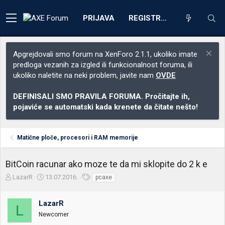
PRIJAVA
REGISTRACIJA
Apgrejdovali smo forum na XenForo 2.1.1, ukoliko imate
predloga vezanih za izgled ili funkcionalnost foruma, ili
ukoliko naletite na neki problem, javite nam
OVDE
DEFINISALI SMO PRAVILA FORUMA. Pročitajte ih,
pojaviće se automatski kada krenete da čitate nešto!
Matične ploče, procesori i RAM memorije
BitCoin racunar ako moze te da mi sklopite do 2 k e
Z
D
O
LazarR
13.07.2016.
pcaxe
a
a
z
č
t
n
LazarR
e
u
a
L
t
m
k
Newcomer
n
p
e