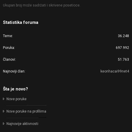
Ukupan broj može sadržati i skrivene posetioce.
Statistika foruma
Teme
36.248
Poruka
697.992
Članovi
51.763
Najnoviji član
keonhacai99net4
Šta je novo?
Nove poruke
Nove poruke na profilima
Najnovije aktivnosti