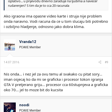
isplativo... u prijevodu dnevno zaraduje na ljudima a navecer
rudarenjen? S tim da je to cca 20 racunala
Ako igraona ima opasne video karte i struja nije problem
onda naravno. Vodi racuna da ce u tom slucaju biti potrebno
i ozbiljno hladjenje, odnosno jako dobra klima.
Vranda12
PCAXE Member
14.07.2016.
#9
Nis onda... i nez jel za ovu temu al svakako cu pitat sory...
iman osjecaj ko da mi se graficka i procesor tokon igranja
GTA V pretjerano griju... procesor cca 60stupnjeva a graficka
oko 70... jel to moze bit do kucsita
noodi
PCAXE Member