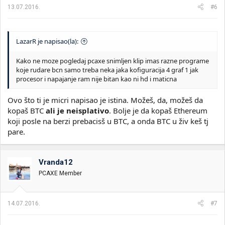
13.07.2016.
#6
LazarR je napisao(la):
Kako ne moze pogledaj pcaxe snimljen klip imas razne programe
koje rudare bcn samo treba neka jaka kofiguracija 4 graf 1 jak
procesor i napajanje ram nije bitan kao ni hd i maticna
Ovo što ti je micri napisao je istina. Možeš, da, možeš da
kopaš BTC
ali je neisplativo
. Bolje je da kopaš Ethereum
koji posle na berzi prebacisš u BTC, a onda BTC u živ keš tj
pare.
Vranda12
PCAXE Member
14.07.2016.
#7