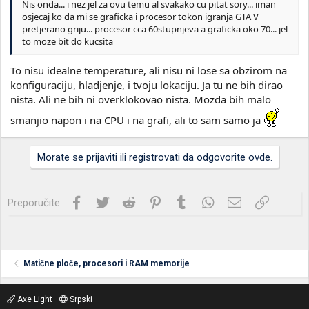
Nis onda... i nez jel za ovu temu al svakako cu pitat sory... iman
osjecaj ko da mi se graficka i procesor tokon igranja GTA V
pretjerano griju... procesor cca 60stupnjeva a graficka oko 70... jel
to moze bit do kucsita
To nisu idealne temperature, ali nisu ni lose sa obzirom na
konfiguraciju, hladjenje, i tvoju lokaciju. Ja tu ne bih dirao
nista. Ali ne bih ni overklokovao nista. Mozda bih malo
smanjio napon i na CPU i na grafi, ali to sam samo ja
Morate se prijaviti ili registrovati da odgovorite ovde.
Facebook
Twitter
Reddit
Pinterest
Tumblr
WhatsApp
Imejl
Link
Preporučite:
Matične ploče, procesori i RAM memorije
Axe Light
Srpski