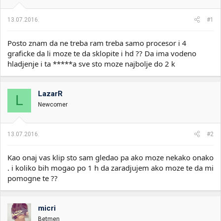
i
o
k
k
13.07.2016.
#1
t
r
e
e
m
t
Posto znam da ne treba ram treba samo procesor i 4
e
a
graficke da li moze te da sklopite i hd ?? Da ima vodeno
n
hladjenje i ta *****a sve sto moze najbolje do 2 k
j
a
LazarR
L
Newcomer
13.07.2016.
#2
Kao onaj vas klip sto sam gledao pa ako moze nekako onako
. i koliko bih mogao po 1 h da zaradjujem ako moze te da mi
pomogne te ??
micri
Betmen