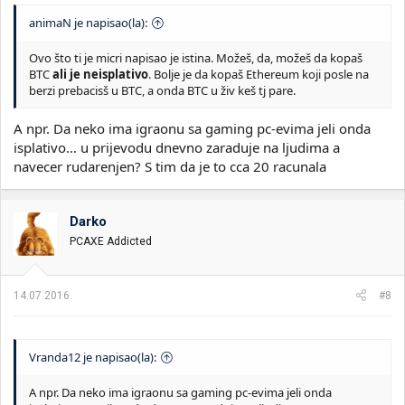
animaN je napisao(la):
Ovo što ti je micri napisao je istina. Možeš, da, možeš da kopaš
BTC
ali je neisplativo
. Bolje je da kopaš Ethereum koji posle na
berzi prebacisš u BTC, a onda BTC u živ keš tj pare.
A npr. Da neko ima igraonu sa gaming pc-evima jeli onda
isplativo... u prijevodu dnevno zaraduje na ljudima a
navecer rudarenjen? S tim da je to cca 20 racunala
Darko
PCAXE Addicted
14.07.2016.
#8
Vranda12 je napisao(la):
A npr. Da neko ima igraonu sa gaming pc-evima jeli onda