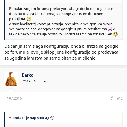
Popularizacijom foruma preko youtuba je doslo do toga da se
dnevno otvara toliko tema, sa manje vise istim ili slicnim
pitanjima.
A sam kvalitet tj koncept pitanja, recenica je sve gori. Za skoro
sve moze se naci odogovor na google u prvim rezultatima
A
tek da neko cita starije postovo i koristi search na forumu.. eh
Da san ja sam slaga konfiguraciju onda bi trazia na google i
po forumu al ovo je sklopljena konfiguracija od prodavaca
sa 5godina jamstva pa samo pitan za misljenje...
Darko
PCAXE Addicted
14.07.2016.
#12
Vranda12 je napisao(la):