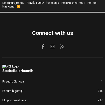
Kontaktirajte nas
Pravila i uslovi korišćenja
Politika privatnosti
Pomoć
Naslovna
R
S
S
Connect with us
Facebook
Kontaktirajte nas
RSS
Statistika prisutnih
Prisutno članova
1
Prisutnih gostiju
736
Ukupno posetilaca
737