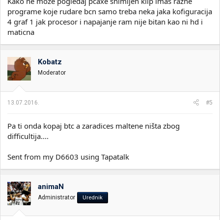
Kako ne moze pogledaj pcaxe snimljen klip imas razne
programe koje rudare bcn samo treba neka jaka kofiguracija
4 graf 1 jak procesor i napajanje ram nije bitan kao ni hd i
maticna
Kobatz
Moderator
13.07.2016.
#5
Pa ti onda kopaj btc a zaradices maltene ništa zbog
difficultija....
Sent from my D6603 using Tapatalk
animaN
Administrator
Urednik