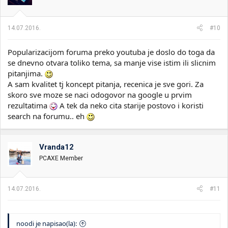
14.07.2016.
#10
Popularizacijom foruma preko youtuba je doslo do toga da
se dnevno otvara toliko tema, sa manje vise istim ili slicnim
pitanjima.
A sam kvalitet tj koncept pitanja, recenica je sve gori. Za
skoro sve moze se naci odogovor na google u prvim
rezultatima
A tek da neko cita starije postovo i koristi
search na forumu.. eh
Vranda12
PCAXE Member
14.07.2016.
#11
noodi je napisao(la):