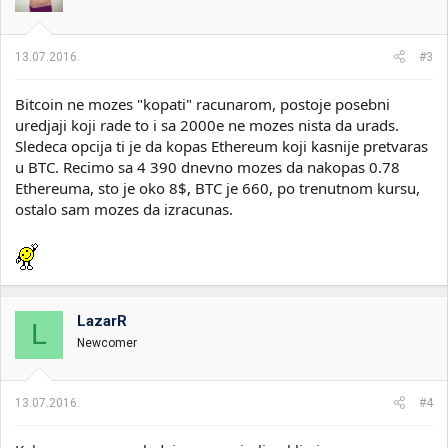
13.07.2016.
#3
Bitcoin ne mozes "kopati" racunarom, postoje posebni
uredjaji koji rade to i sa 2000e ne mozes nista da urads.
Sledeca opcija ti je da kopas Ethereum koji kasnije pretvaras
u BTC. Recimo sa 4 390 dnevno mozes da nakopas 0.78
Ethereuma, sto je oko 8$, BTC je 660, po trenutnom kursu,
ostalo sam mozes da izracunas.
LazarR
L
Newcomer
13.07.2016.
#4