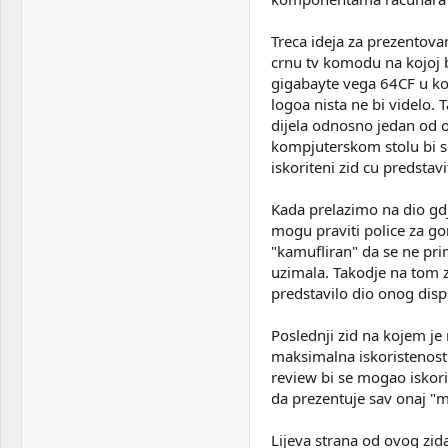
Treca ideja za prezentova
crnu tv komodu na kojoj b
gigabayte vega 64CF u kom
logoa nista ne bi videlo.
dijela odnosno jedan od oni
kompjuterskom stolu bi se
iskoriteni zid cu predsta
Kada prelazimo na dio gdj
mogu praviti police za g
"kamufliran" da se ne pri
uzimala. Takodje na tom zi
predstavilo dio onog disp
Poslednji zid na kojem je 
maksimalna iskoristenost 
review bi se mogao iskoris
da prezentuje sav onaj "met
Lijeva strana od ovog zida 