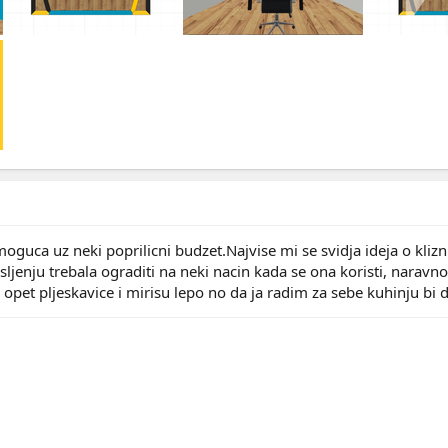
moguca uz neki poprilicni budzet.Najvise mi se svidja ideja o kli
ljenju trebala ograditi na neki nacin kada se ona koristi, naravno
opet pljeskavice i mirisu lepo no da ja radim za sebe kuhinju bi 