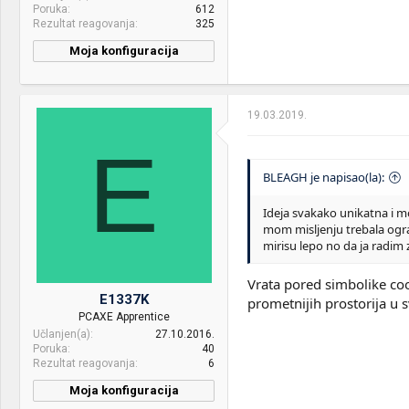
Poruka
612
Rezultat reagovanja
325
Moja konfiguracija
PC / Laptop
BLEAGH
Name:
19.03.2019.
CPU & cooler:
I5-4460,Hyper 212 EVO
E
Motherboard:
Asus H81
BLEAGH je napisao(la):
RAM:
DDR3 HyperX 16GB
Ideja svakako unikatna i mo
VGA & cooler:
Zotac 1060 6GB AMP
mom misljenju trebala ograd
Display:
HP OMEN Z7Y57AA TN, TV
mirisu lepo no da ja radim 
Adler 43
Vrata pored simbolike coo
HDD:
Transcend 220S 240GB ,
E1337K
prometnijih prostorija u s
Toshiba 1TB
PCAXE Apprentice
Učlanjen(a)
27.10.2016.
Sound:
Genius SW-HF2.1 1700
Poruka
40
Rezultat reagovanja
6
Case:
Raidmax V4 Blue
Moja konfiguracija
PSU:
Radimax 550W