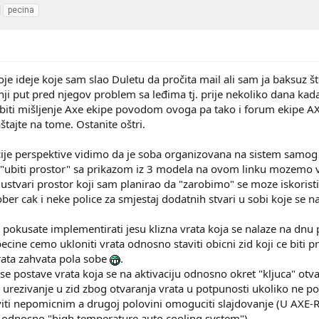
pecina
je ideje koje sam slao Duletu da pročita mail ali sam ja baksuz št
nji put pred njegov problem sa leđima tj. prije nekoliko dana k
dobiti mišljenje Axe ekipe povodom ovoga pa tako i forum ekipe AXE
tajte na tome. Ostanite oštri.
ije perspektive vidimo da je soba organizovana na sistem samog 
a "ubiti prostor" sa prikazom iz 3 modela na ovom linku mozemo v
 ustvari prostor koji sam planirao da "zarobimo" se moze iskoristi
r cak i neke police za smjestaj dodatnih stvari u sobi koje se na
 pokusate implementirati jesu klizna vrata koja se nalaze na dnu p
cine cemo ukloniti vrata odnosno staviti obicni zid koji ce biti p
ata zahvata pola sobe
.
a se postave vrata koja se na aktivaciju odnosno okret "kljuca" otv
a urezivanje u zid zbog otvaranja vrata u potpunosti ukoliko ne po
aviti nepomicnim a drugoj polovini omoguciti slajdovanje (U AXE-R
dnosno "high temperature auto cooling system").