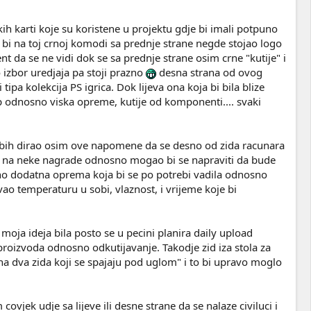
ih karti koje su koristene u projektu gdje bi imali potpuno
 bi na toj crnoj komodi sa prednje strane negde stojao logo
da se ne vidi dok se sa prednje strane osim crne "kutije" i
izbor uredjaja pa stoji prazno
desna strana od ovog
tipa kolekcija PS igrica. Dok lijeva ona koja bi bila blize
mp odnosno viska opreme, kutije od komponenti.... svaki
 ne bih dirao osim ove napomene da se desno od zida racunara
da na neke nagrade odnosno mogao bi se napraviti da bude
sno dodatna oprema koja bi se po potrebi vadila odnosno
vao temperaturu u sobi, vlaznost, i vrijeme koje bi
 moja ideja bila posto se u pecini planira daily upload
proizvoda odnosno odkutijavanje. Takodje zid iza stola za
 na dva zida koji se spajaju pod uglom" i to bi upravo moglo
covjek udje sa lijeve ili desne strane da se nalaze civiluci i