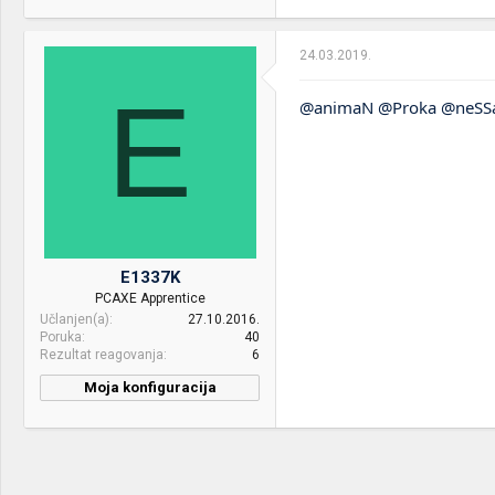
Mice &
Logitech G203 Prodigy &
keyboard:
MS Thunder
24.03.2019.
Internet:
80/8
E
@animaN
@Proka
@neSS
OS & Browser:
Windows 10 Pro x64 ,
Firefox
Other:
Huawei P30 Pro VOG-L29
E1337K
PCAXE Apprentice
Učlanjen(a)
27.10.2016.
Poruka
40
Rezultat reagovanja
6
Moja konfiguracija