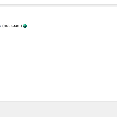
a
(not spam)