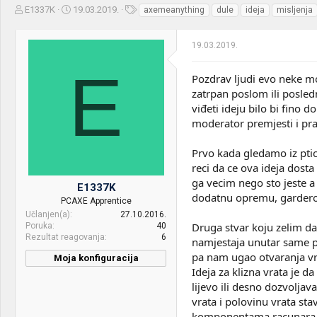
Z
D
O
E1337K
19.03.2019.
axemeanything
dule
ideja
misljenja
a
a
z
č
t
n
19.03.2019.
e
u
a
t
m
k
E
n
p
e
Pozdrav ljudi evo neke mo
i
o
zatrpan poslom ili posled
k
k
viđeti ideju bilo bi fino 
t
r
moderator premjesti i praš
e
e
m
t
e
a
Prvo kada gledamo iz ptic
n
reci da ce ova ideja dost
j
ga vecim nego sto jeste a
E1337K
a
dodatnu opremu, garderobe
PCAXE Apprentice
Učlanjen(a)
27.10.2016.
Druga stvar koju zelim da
Poruka
40
Rezultat reagovanja
6
namjestaja unutar same pe
pa nam ugao otvaranja vr
Moja konfiguracija
Ideja za klizna vrata je d
lijevo ili desno dozvoljav
vrata i polovinu vrata st
komponentama racunara o