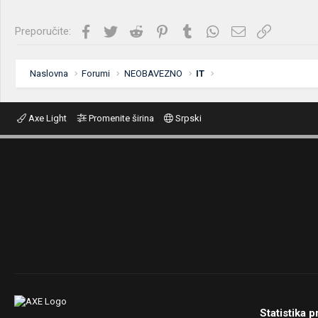
Facebook
Twitter
Reddit
Pinterest
Tumblr
WhatsApp
Imejl
Link
Preporučite:
Naslovna
Forumi
NEOBAVEZNO
IT
Axe Light
Promenite širina
Srpski
Statistika p