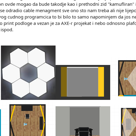
 on ovde mogao da bude takodje kao i prethodni zid "kamufliran" i 
 se odradio cable menagment sve ono sto nam treba ali nije lije
 ovog cudnog programcica to bi bilo to samo napominjem da jos nek
print podloge a vezan je za AXE-r projekat i nebo odnosno plafo
ispod.