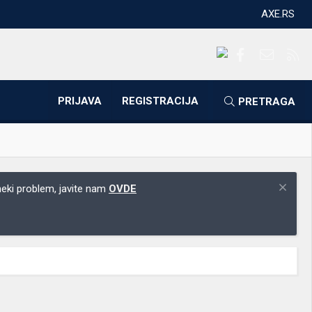
AXE.RS
Facebook
Kontakti
RS
PRIJAVA
REGISTRACIJA
PRETRAGA
 neki problem, javite nam
OVDE