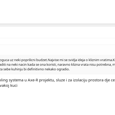
guca uz neki poprilicni budzet.Najvise mi se svidja ideja o kliznim vratima.K
iti na neki nacin kada se ona koristi, naravno klizna vrata nisu potrebna, m
za sebe kuhinju bi definitivno nekako ogradio.
ling systema u Axe-R projektu, sluze i za izolaciju prostora dje c
vakoj kuci