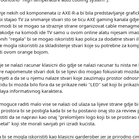
nje nekih od komponenata iz AXE-R-a bi bila predstavljanje grafick
i stajao TV za snimanje stvari sto se ticu AXE gaming kanala gdje
odi bi se mogao sa straznje strane organizovat cable menagment 
 Takodje na komodi ide TV samo u ovom online alatu nijesam imao 
h "regala" bi se mogao iskoristiti kao polica za dodatne stvari ili 
 mogla iskoristiti za skladistenje stvari koje su potrebne za ko
viti ovom orange bojom.
e se nalazi racunar klasicni dio gdje se nalazi racunar tu nista
ore napomenute stvari dok bi se lijevi dio mogao fokusirati moz
mjeti a da se u njemu nalaze stvari koje zauzimaju prostor odno
du bi mozda bilo fora da se prikaze neki "LED" sat koji bi prikazi
laya informativnog karaktera.
moguce raditi malo vise se nalazi od ulaza sa lijeve strane gdje bi
prostora bi se postigla kada bi se tu postavio onaj sto za review 
titi da se napravi kao onaj "prelomljeni logo koji bi se prostirao
al" koji ste morali savijati pri izradi kucista.
bi se mogla iskoristiti kao klasicni garderober jer je prirodno cim 