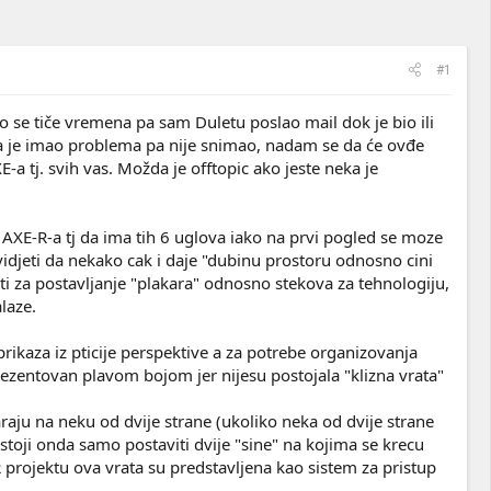
#1
o se tiče vremena pa sam Duletu poslao mail dok je bio ili
ada je imao problema pa nije snimao, nadam se da će ovđe
-a tj. svih vas. Možda je offtopic ako jeste neka je
AXE-R-a tj da ima tih 6 uglova iako na prvi pogled se moze
idjeti da nekako cak i daje "dubinu prostoru odnosno cini
ti za postavljanje "plakara" odnosno stekova za tehnologiju,
laze.
rikaza iz pticije perspektive a za potrebe organizovanja
rezentovan plavom bojom jer nijesu postojala "klizna vrata"
araju na neku od dvije strane (ukoliko neka od dvije strane
stoji onda samo postaviti dvije "sine" na kojima se krecu
 projektu ova vrata su predstavljena kao sistem za pristup