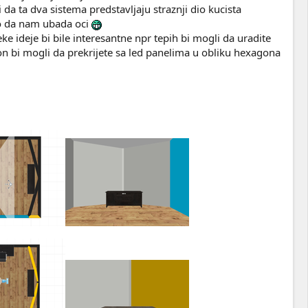
da ta dva sistema predstavljaju straznji dio kucista
po da nam ubada oci
e ideje bi bile interesantne npr tepih bi mogli da uradite
n bi mogli da prekrijete sa led panelima u obliku hexagona