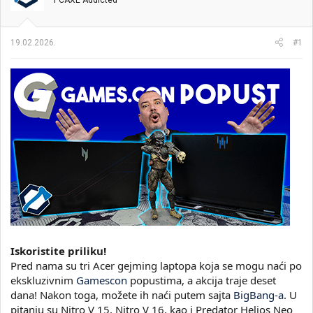
PCAXE Addicted
i
o
k
k
t
r
19.02.2026.
#1
e
e
m
t
e
a
n
j
a
Iskoristite priliku!
Pred nama su tri Acer gejming laptopa koja se mogu naći po
ekskluzivnim
Gamescon
popustima, a akcija traje deset
dana! Nakon toga, možete ih naći putem sajta
BigBang-a
. U
pitanju su Nitro V 15, Nitro V 16, kao i Predator Helios Neo