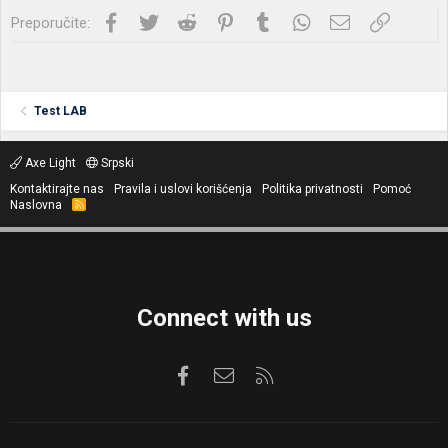
Facebook
Twitter
Reddit
Pinterest
Tumblr
WhatsApp
Imejl
Link
Preporučite:
Test LAB
Axe Light
Srpski
Kontaktirajte nas
Pravila i uslovi korišćenja
Politika privatnosti
Pomoć
Naslovna
R
S
S
Connect with us
Facebook
Kontaktirajte nas
RSS