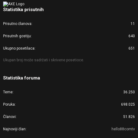
Statistika prisutnih
Prisutno članova
11
Prisutnih gostiju
640
Ukupno posetilaca
651
Ukupan broj može sadržati i skrivene posetioce.
Statistika foruma
Teme
36.250
Poruka
698.025
Članovi
51.826
Najnoviji član
hello88comtv