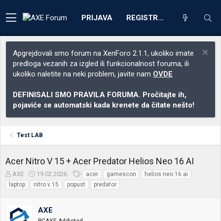
PRIJAVA
REGISTRACIJA
Apgrejdovali smo forum na XenForo 2.1.1, ukoliko imate
predloga vezanih za izgled ili funkcionalnost foruma, ili
ukoliko naletite na neki problem, javite nam
OVDE
DEFINISALI SMO PRAVILA FORUMA. Pročitajte ih,
pojaviće se automatski kada krenete da čitate nešto!
Test LAB
Acer Nitro V 15 + Acer Predator Helios Neo 16 AI
Z
D
O
AXE
19.02.2026.
acer
gamescon
helios neo 16 ai
a
a
z
laptop
nitro v 15
popust
predator
č
t
n
e
u
a
t
m
k
AXE
n
p
e