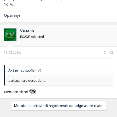
16 AI.
Opširnije...
Veselin
PCAXE Addicted
19.02.2026.
#2
AXE je napisao(la):
a akcija traje deset dana!
Nemam sitno
Morate se prijaviti ili registrovati da odgovorite ovde.