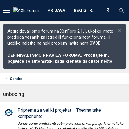
PRIJAVA
REGISTRACIJA
Apgrejdovali smo forum na XenForo 2.1.1, ukoliko imate
predloga vezanih za izgled ili funkcionalnost foruma, ili
ukoliko naletite na neki problem, javite nam
OVDE
DEFINISALI SMO PRAVILA FORUMA. Pročitajte ih,
pojaviće se automatski kada krenete da čitate nešto!
Oznake
unboxing
Priprema za veliki projekat – Thermaltake
komponente
Danas ćemo predstaviti četiri proizvoda iz kompanije Thermaltake.
Naime, AXE ekipa je odavno planirala nešto što će biti trajni deo