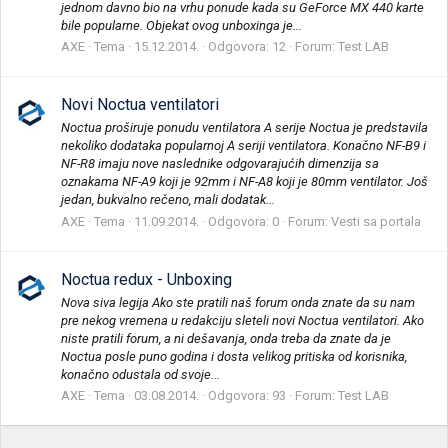
jednom davno bio na vrhu ponude kada su GeForce MX 440 karte
bile popularne. Objekat ovog unboxinga je...
AXE
Tema
15.12.2014.
Odgovora: 12
Forum:
Test LAB
Novi Noctua ventilatori
Noctua proširuje ponudu ventilatora A serije Noctua je predstavila
nekoliko dodataka popularnoj A seriji ventilatora. Konačno NF-B9 i
NF-R8 imaju nove naslednike odgovarajućih dimenzija sa
oznakama NF-A9 koji je 92mm i NF-A8 koji je 80mm ventilator. Još
jedan, bukvalno rečeno, mali dodatak...
AXE
Tema
11.09.2014.
Odgovora: 0
Forum:
Vesti sa portala
Noctua redux - Unboxing
Nova siva legija Ako ste pratili naš forum onda znate da su nam
pre nekog vremena u redakciju sleteli novi Noctua ventilatori. Ako
niste pratili forum, a ni dešavanja, onda treba da znate da je
Noctua posle puno godina i dosta velikog pritiska od korisnika,
konačno odustala od svoje...
AXE
Tema
03.08.2014.
Odgovora: 93
Forum:
Test LAB