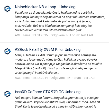
Noiseblocker NB-eLoop - Unboxing
Ventilator sa druge planete Često hvalimo jednu austrijsku
kompaniju kao najvećeg inovatora na polju računarskih ventilatora,
ali je došao trenutak kada treba da pohvalimo još jednog
proizvođača. Reč je o Blacknoise kompaniji, koja stoji iza
Noiseblocker ventilatora, što verovatno malo ljudi...
AXE
Tema
31.01.2015.
Odgovora: 5
Forum:
Test LAB
ASRock Fatal1ty X99M Killer Unboxing
Mala, al fatalna PCAXE forum je pun hardverskih entuzijasta i
modera, a jedan među njima je član koji bi na svakog čoveka
ostavio utisak. Da, u pitanju je, Megaskot ili skraćemo od milošte
Mega ili Skot (nešto :D). Prošli put ste mogli videti premijerno
„otkutljavanje“ inno3D GeForce...
AXE
Tema
28.12.2014.
Odgovora: 19
Forum:
Test LAB
inno3D GeForce GTX 970 OC Unboxing
Naš cenjeni član sa foruma, Megaskot, premijerno je otkutijao
grafičku kartu koju će koristiti za svoj "Superman" mod - Man Of
Steel. Karta je proizvedena od strane inno3D-a, brenda koji je