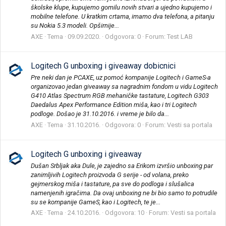
školske klupe, kupujemo gomilu novih stvari a ujedno kupujemo i
mobilne telefone. U kratkim crtama, imamo dva telefona, a pitanju
su Nokia 5.3 modeli. Opširnije...
AXE
Tema
09.09.2020.
Odgovora: 0
Forum:
Test LAB
Logitech G unboxing i giveaway dobicnici
Pre neki dan je PCAXE, uz pomoć kompanije Logitech i GameS-a
organizovao jedan giveaway sa nagradnim fondom u vidu Logitech
G410 Atlas Spectrum RGB mehaničke tastature, Logitech G303
Daedalus Apex Performance Edition miša, kao i tri Logitech
podloge. Došao je 31.10.2016. i vreme je bilo da...
AXE
Tema
31.10.2016.
Odgovora: 0
Forum:
Vesti sa portala
Logitech G unboxing i giveaway
Dušan Srbljak aka Dule, je zajedno sa Erikom izvršio unboxing par
zanimljivih Logitech proizvoda G serije - od volana, preko
gejmerskog miša i tastature, pa sve do podloga i slušalica
namenjenih igračima. Da ovaj unboxing ne bi bio samo to potrudile
su se kompanije GameS, kao i Logitech, te je...
AXE
Tema
24.10.2016.
Odgovora: 10
Forum:
Vesti sa portala