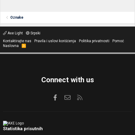
Oznake
Axe Light
Srpski
Kontaktirajte nas
Pravila i uslovi korišćenja
Politika privatnosti
Pomoć
Naslovna
R
S
S
Connect with us
Facebook
Kontaktirajte nas
RSS
Statistika prisutnih