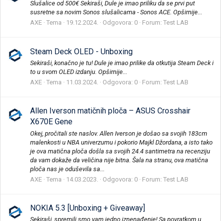
Slušalice od 500€ Sekiraši, Dule je imao priliku da se prvi put
susretne sa novim Sonos slušalicama - Sonos ACE. Opširnije...
AXE
Tema
19.12.2024.
Odgovora: 0
Forum:
Test LAB
Steam Deck OLED - Unboxing
Sekiraši, konačno je tu! Dule je imao prilike da otkutija Steam Deck i
to u svom OLED izdanju. Opširnije...
AXE
Tema
11.03.2024.
Odgovora: 0
Forum:
Test LAB
Allen Iverson matičnih ploča – ASUS Crosshair
X670E Gene
Okej, pročitali ste naslov. Allen Iverson je došao sa svojih 183cm
malenkosti u NBA univerzumu i pokorio Majkl Džordana, a isto tako
je ova matična ploča došla sa svojih 24.4 santimetra na recenziju
da vam dokaže da veličina nije bitna. Šala na stranu, ova matična
ploča nas je oduševila sa...
AXE
Tema
14.03.2023.
Odgovora: 0
Forum:
Test LAB
NOKIA 5.3 [Unboxing + Giveaway]
Sekiraši, spremili smo vam jedno iznenađenje! Sa povratkom u