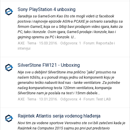
Sony PlayStation 4 unboxing
Saradnja sa GameS-om Kao što ste mogli videti iz facebook
postova i najnovije epizode AGN-a PCAXE je ostvario saradnju sa
firmom GameS, koja se u Srbiji bavi prodajom video igara, kako za
PC, tako i konzole. Osim igara, GameS prodaje i konzole, kao i
gejming opremu za PC i konzole. U...
AXE
Tema
15.03.2016.
Odgovora: 1
Forum:
Reportaže i
intervjui
SilverStone FW121 - Unboxing
Nije sve u debljini! SilverStone ima prilično "jako" prisustvo na
našem tržištu, a u ponudi imaju jednu od komponenti koju je
generalno teško nabaviti kod nas - tanke ventilatore. Za potrebe
našeg komparativnog testa 120mm ventilatora, kompanija
SilverStone nam je poslala na test i 15mm debele...
AXE
Tema
13.01.2016.
Odgovora: 4
Forum:
Test LAB
Raijintek Atlantis serija vodenog hlađenja
Novi tim za vodene sportove Verovatno ste svi bili zatečeni kada je
Raijintek na Computex 2015 sajmu po prvi put predstavio