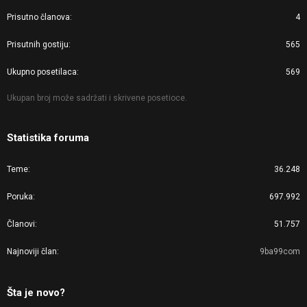
Prisutno članova
4
Prisutnih gostiju
565
Ukupno posetilaca
569
Ukupan broj može sadržati i skrivene posetioce.
Statistika foruma
Teme
36.248
Poruka
697.992
Članovi
51.757
Najnoviji član
9ba99com
Šta je novo?