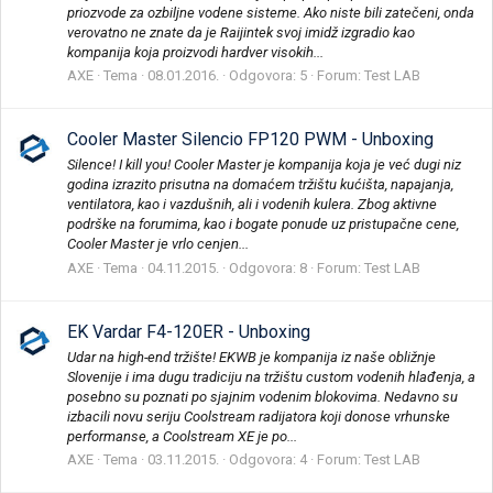
priozvode za ozbiljne vodene sisteme. Ako niste bili zatečeni, onda
verovatno ne znate da je Raijintek svoj imidž izgradio kao
kompanija koja proizvodi hardver visokih...
AXE
Tema
08.01.2016.
Odgovora: 5
Forum:
Test LAB
Cooler Master Silencio FP120 PWM - Unboxing
Silence! I kill you! Cooler Master je kompanija koja je već dugi niz
godina izrazito prisutna na domaćem tržištu kućišta, napajanja,
ventilatora, kao i vazdušnih, ali i vodenih kulera. Zbog aktivne
podrške na forumima, kao i bogate ponude uz pristupačne cene,
Cooler Master je vrlo cenjen...
AXE
Tema
04.11.2015.
Odgovora: 8
Forum:
Test LAB
EK Vardar F4-120ER - Unboxing
Udar na high-end tržište! EKWB je kompanija iz naše obližnje
Slovenije i ima dugu tradiciju na tržištu custom vodenih hlađenja, a
posebno su poznati po sjajnim vodenim blokovima. Nedavno su
izbacili novu seriju Coolstream radijatora koji donose vrhunske
performanse, a Coolstream XE je po...
AXE
Tema
03.11.2015.
Odgovora: 4
Forum:
Test LAB