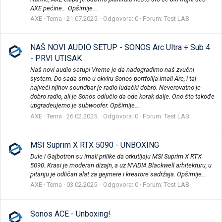
AXE pećine… Opširnije...
AXE
Tema
21.07.2025.
Odgovora: 0
Forum:
Test LAB
NAŠ NOVI AUDIO SETUP - SONOS Arc Ultra + Sub 4
- PRVI UTISAK
Naš novi audio setup! Vreme je da nadogradimo naš zvučni
system. Do sada smo u okviru Sonos portfolija imali Arc, i taj
najveći njihov soundbar je radio ludački dobro. Neverovatno je
dobro radio, ali je Sonos odlučio da ode korak dalje. Ono što takođe
upgradeujemo je subwoofer. Opširnije...
AXE
Tema
26.02.2025.
Odgovora: 0
Forum:
Test LAB
MSI Suprim X RTX 5090 - UNBOXING
Dule i Gajbotron su imali prilike da otkutijaju MSI Suprim X RTX
5090. Krasi je moderan dizajn, a uz NVIDIA Blackwell arhitekturu, u
pitanju je odličan alat za gejmere i kreatore sadržaja. Opširnije...
AXE
Tema
03.02.2025.
Odgovora: 0
Forum:
Test LAB
Sonos ACE - Unboxing!