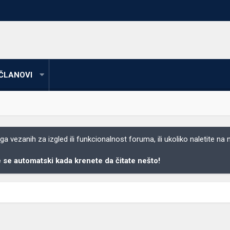
ČLANOVI
 vezanih za izgled ili funkcionalnost foruma, ili ukoliko naletite na
se automatski kada krenete da čitate nešto!