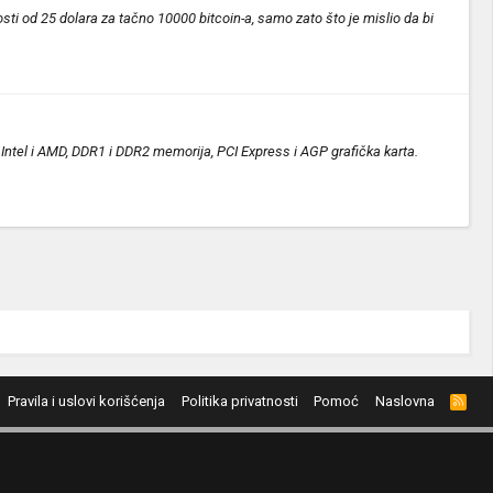
sti od 25 dolara za tačno 10000 bitcoin-a, samo zato što je mislio da bi
ntel i AMD, DDR1 i DDR2 memorija, PCI Express i AGP grafička karta.
Pravila i uslovi korišćenja
Politika privatnosti
Pomoć
Naslovna
R
S
S