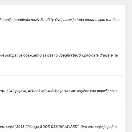
decenije brendirala naziv Fatal1ty. Ovaj naziv je tada predstavljao matične
ove kompanije očekujemo savršeno upeglan BIOS, up-to-date drajvere na
eđu 3249 prijava, ASRock M8 kućište je sasvim logično bilo prijavljeno u
o priznanje ”2013 Chicago GOOD DESIGN AWARD”. Ovo priznanje je jedno