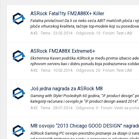
ASRock Fatal1ty FM2A88X+ Killer
Fatalna privlačnost Da li se neko seća ABIT matičnih ploča i nji
ploče vrhunskog kvaliteta, tačnije top-modele koji su posedovali
AXE
Tema
23.02.2014.
Odgovora: 15
Forum:
Test LAB
ASRock FM2A88X Extreme6+
Ekstremna Kaveri podrška ASRock je među prvima izbacio adek
njihovom serveru kao i dobru ponudu koja podrazumeva solidan ha
AXE
Tema
10.02.2014.
Odgovora: 20
Forum:
Test LAB
Još jedna nagrada za ASRock M8
Gaming with Style! Poslednjih 60 godina, “iF product design” pr
kategoriji računara i osvojilo je “iF product design award 2014”.
AXE
Tema
28.01.2014.
Odgovora: 0
Forum:
Vesti sa porta
M8 osvojio “2013 Chicago GOOD DESIGN” nagrad
ASRock Gaming PC osvojio prestižno priznanje za dizajn U sa
od najstarijih priznanja na svetu, a osnovano je od strane sledeć