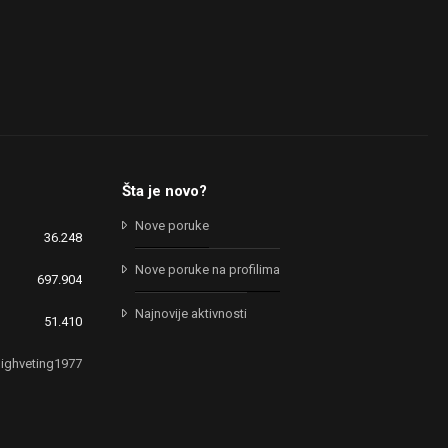
Šta je novo?
Nove poruke
36.248
Nove poruke na profilima
697.904
Najnovije aktivnosti
51.410
ighveting1977