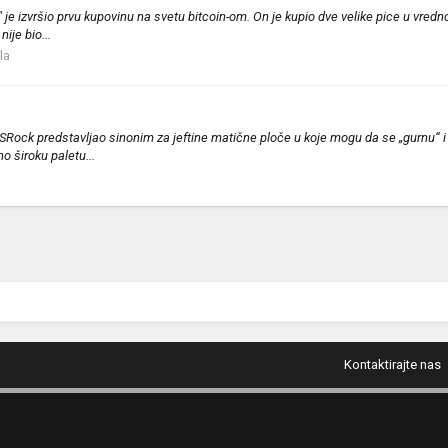
e izvršio prvu kupovinu na svetu bitcoin-om. On je kupio dve velike pice u vredno
ije bio...
la
ck predstavljao sinonim za jeftine matične ploče u koje mogu da se „gurnu“ i I
o široku paletu...
Kontaktirajte nas