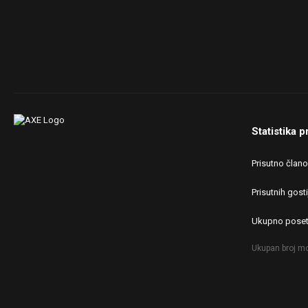
Statistika p
Prisutno član
Prisutnih gosti
Ukupno poset
Ukupan broj mo