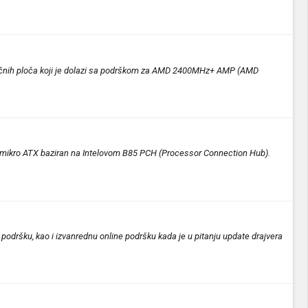
čnih ploča koji je dolazi sa podrškom za AMD 2400MHz+ AMP (AMD
 mikro ATX baziran na Intelovom B85 PCH (Processor Connection Hub).
podršku, kao i izvanrednu online podršku kada je u pitanju update drajvera