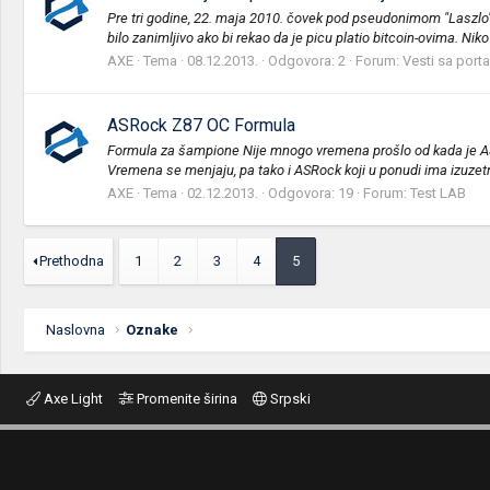
Pre tri godine, 22. maja 2010. čovek pod pseudonimom "Laszlo" j
bilo zanimljivo ako bi rekao da je picu platio bitcoin-ovima. Niko n
AXE
Tema
08.12.2013.
Odgovora: 2
Forum:
Vesti sa porta
ASRock Z87 OC Formula
Formula za šampione Nije mnogo vremena prošlo od kada je ASRo
Vremena se menjaju, pa tako i ASRock koji u ponudi ima izuzetn
AXE
Tema
02.12.2013.
Odgovora: 19
Forum:
Test LAB
Prethodna
1
2
3
4
5
Naslovna
Oznake
Axe Light
Promenite širina
Srpski