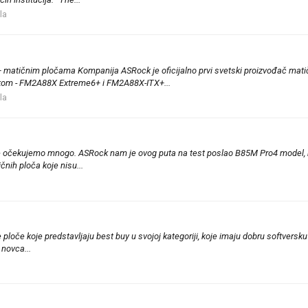
la
ičnim pločama Kompanija ASRock je oficijalno prvi svetski proizvođač mati
kom - FM2A88X Extreme6+ i FM2A88X-ITX+...
la
 ne očekujemo mnogo. ASRock nam je ovog puta na test poslao B85M Pro4 model,
čnih ploča koje nisu...
če koje predstavljaju best buy u svojoj kategoriji, koje imaju dobru softversku 
 novca...