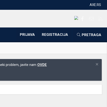
AXE.RS
Facebook
Kontakti
RS
PRIJAVA
REGISTRACIJA
PRETRAGA
 neki problem, javite nam
OVDE