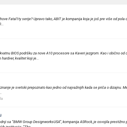
hove Fatal1ty serije? Upravo tako, ABIT je kompanija koja je još pre više od pola 
...
vatnu BIOS podršku za nove A10 procesore sa Kaveri jezgrom. Kao i obično od 
rdver, kvalitet koji je...
iznanje je svetski prepoznato kao jedno od najvažnijih kada se priča o dizajnu. M
..
la
u
radnji sa “BMW Group DesignworksUSA”, kompanija ASRock, je osvojila prestižn
ih institucija: “The...