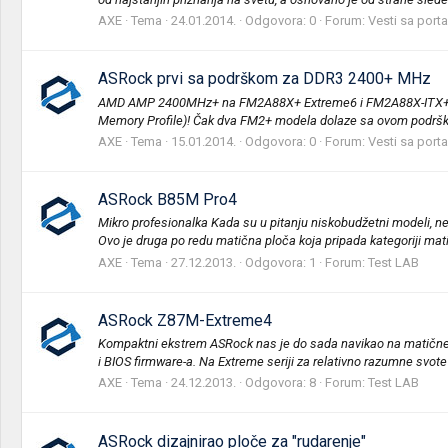
AXE
Tema
24.01.2014.
Odgovora: 0
Forum:
Vesti sa porta
ASRock prvi sa podrškom za DDR3 2400+ MHz
AMD AMP 2400MHz+ na FM2A88X+ Extreme6 i FM2A88X-ITX+ mat
Memory Profile)! Čak dva FM2+ modela dolaze sa ovom podrš
AXE
Tema
15.01.2014.
Odgovora: 0
Forum:
Vesti sa porta
ASRock B85M Pro4
Mikro profesionalka Kada su u pitanju niskobudžetni modeli,
Ovo je druga po redu matična ploča koja pripada kategoriji mati
AXE
Tema
27.12.2013.
Odgovora: 1
Forum:
Test LAB
ASRock Z87M-Extreme4
Kompaktni ekstrem ASRock nas je do sada navikao na matične plo
i BIOS firmware-a. Na Extreme seriji za relativno razumne svote
AXE
Tema
24.12.2013.
Odgovora: 8
Forum:
Test LAB
ASRock dizajnirao ploče za "rudarenje"