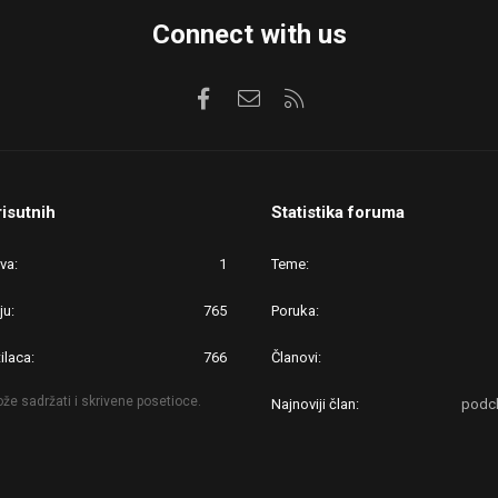
Connect with us
Facebook
Kontaktirajte nas
RSS
risutnih
Statistika foruma
ova
1
Teme
ju
765
Poruka
ilaca
766
Članovi
že sadržati i skrivene posetioce.
Najnoviji član
podcl