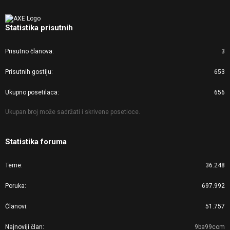
Statistika prisutnih
Prisutno članova
3
Prisutnih gostiju
653
Ukupno posetilaca
656
Ukupan broj može sadržati i skrivene posetioce.
Statistika foruma
Teme
36.248
Poruka
697.992
Članovi
51.757
Najnoviji član
9ba99com