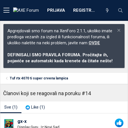
PRIJAVA
REGISTRACIJA
Apgrejdovali smo forum na XenForo 2.1.1, ukoliko imate
predloga vezanih za izgled ili funkcionalnost foruma, ili
ukoliko naletite na neki problem, javite nam
OVDE
DEFINISALI SMO PRAVILA FORUMA. Pročitajte ih,
pojaviće se automatski kada krenete da čitate nešto!
Tuf rtx 4070 ti super crvena lampica
Članovi koji se reagovali na poruku #14
Sve
(1)
Like
(1)
gx-x
Display Guru
·
Iz
Novi Sad