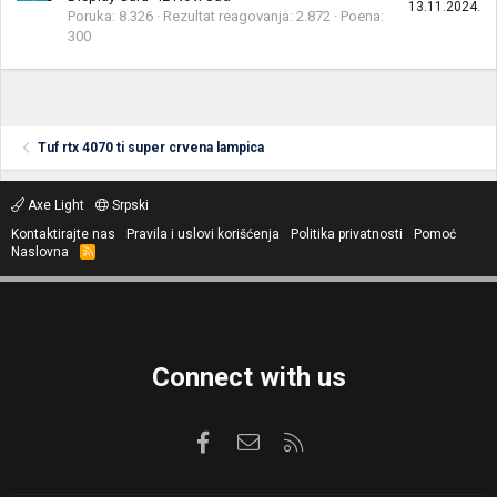
13.11.2024.
Poruka
8.326
Rezultat reagovanja
2.872
Poena
300
Tuf rtx 4070 ti super crvena lampica
Axe Light
Srpski
Kontaktirajte nas
Pravila i uslovi korišćenja
Politika privatnosti
Pomoć
Naslovna
R
S
S
Connect with us
Facebook
Kontaktirajte nas
RSS