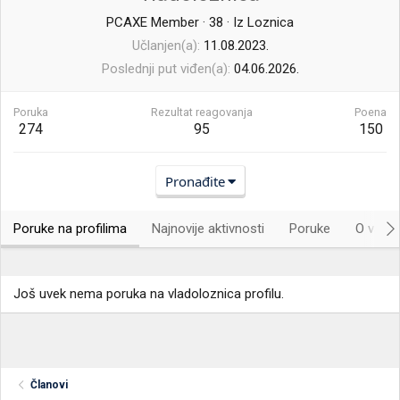
PCAXE Member
·
38
·
Iz
Loznica
Učlanjen(a)
11.08.2023.
Poslednji put viđen(a)
04.06.2026.
Poruka
Rezultat reagovanja
Poena
274
95
150
Pronađite
Poruke na profilima
Najnovije aktivnosti
Poruke
O vama.
Još uvek nema poruka na vladoloznica profilu.
Članovi