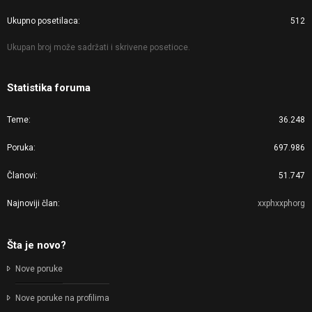
Ukupno posetilaca
512
Ukupan broj može sadržati i skrivene posetioce.
Statistika foruma
Teme
36.248
Poruka
697.986
Članovi
51.747
Najnoviji član
xxphxxphorg
Šta je novo?
Nove poruke
Nove poruke na profilima