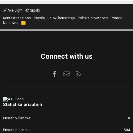
Axe Light
Srpski
Kontaktirajte nas
Pravila i uslovi korišćenja
Politika privatnosti
Pomoć
Naslovna
R
S
S
Connect with us
Facebook
Kontaktirajte nas
RSS
Statistika prisutnih
Prisutno članova
8
Prisutnih gostiju
504