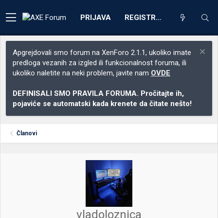
PRIJAVA
REGISTRACIJA
Apgrejdovali smo forum na XenForo 2.1.1, ukoliko imate
predloga vezanih za izgled ili funkcionalnost foruma, ili
ukoliko naletite na neki problem, javite nam
OVDE
DEFINISALI SMO PRAVILA FORUMA. Pročitajte ih,
pojaviće se automatski kada krenete da čitate nešto!
Članovi
vladoloznica