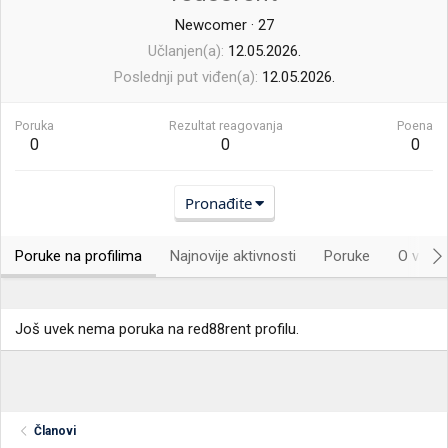
Newcomer
·
27
Učlanjen(a)
12.05.2026.
Poslednji put viđen(a)
12.05.2026.
Poruka
Rezultat reagovanja
Poena
0
0
0
Pronađite
Poruke na profilima
Najnovije aktivnosti
Poruke
O vama.
Još uvek nema poruka na red88rent profilu.
Članovi