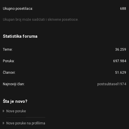
Ukupno posetilaca
688
Ukupan broj može sadržati i skrivene posetioce.
Statistika foruma
Teme
36.259
Poruka
697.984
Članovi
51.629
Najnoviji član
postsubtasel1974
Šta je novo?
Nove poruke
Nove poruke na profilima