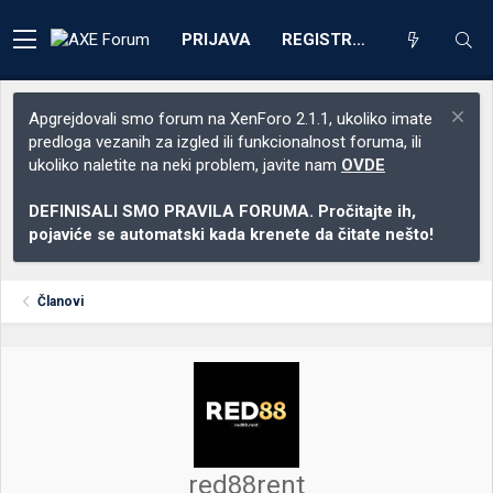
PRIJAVA
REGISTRACIJA
Apgrejdovali smo forum na XenForo 2.1.1, ukoliko imate
predloga vezanih za izgled ili funkcionalnost foruma, ili
ukoliko naletite na neki problem, javite nam
OVDE
DEFINISALI SMO PRAVILA FORUMA. Pročitajte ih,
pojaviće se automatski kada krenete da čitate nešto!
Članovi
red88rent