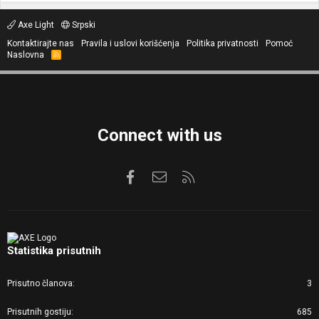
Axe Light
Srpski
Kontaktirajte nas
Pravila i uslovi korišćenja
Politika privatnosti
Pomoć
Naslovna
R
S
S
Connect with us
Facebook
Kontaktirajte nas
RSS
Statistika prisutnih
Prisutno članova
3
Prisutnih gostiju
685