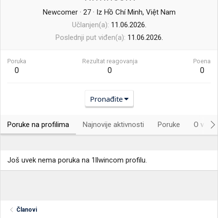
Newcomer
·
27
·
Iz
Hồ Chí Minh, Việt Nam
Učlanjen(a)
11.06.2026.
Poslednji put viđen(a)
11.06.2026.
Poruka
Rezultat reagovanja
Poena
0
0
0
Pronađite
Poruke na profilima
Najnovije aktivnosti
Poruke
O vama.
Još uvek nema poruka na 1llwincom profilu.
Članovi