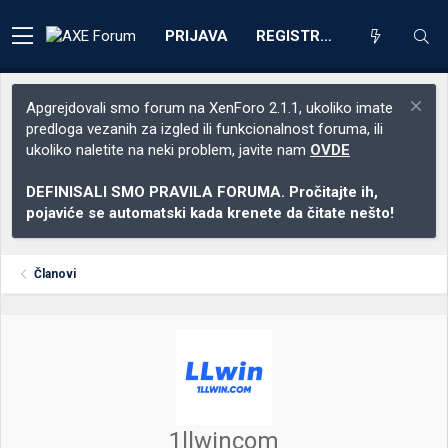
PRIJAVA
REGISTRACIJA
Apgrejdovali smo forum na XenForo 2.1.1, ukoliko imate
predloga vezanih za izgled ili funkcionalnost foruma, ili
ukoliko naletite na neki problem, javite nam
OVDE
DEFINISALI SMO PRAVILA FORUMA. Pročitajte ih,
pojaviće se automatski kada krenete da čitate nešto!
Članovi
1llwincom