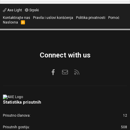
Axe Light
Srpski
Kontaktirajte nas
Pravila i uslovi korišćenja
Politika privatnosti
Pomoć
Naslovna
R
S
S
Connect with us
Facebook
Kontaktirajte nas
RSS
Statistika prisutnih
Prisutno članova
12
Prisutnih gostiju
508