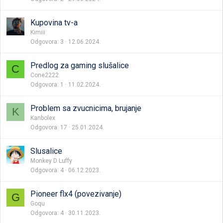
Kupovina tv-a
Kimiii
Odgovora
3
12.06.2024.
Predlog za gaming slušalice
C
Cone2222
Odgovora
1
11.02.2024.
Problem sa zvucnicima, brujanje
K
Kanbolex
Odgovora
17
25.01.2024.
Slusalice
Monkey D Luffy
Odgovora
4
06.12.2023.
Pioneer flx4 (povezivanje)
G
Goqu
Odgovora
4
30.11.2023.