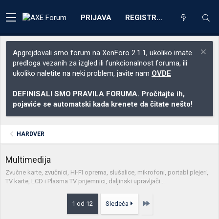
PRIJAVA
REGISTRACIJA
Apgrejdovali smo forum na XenForo 2.1.1, ukoliko imate
predloga vezanih za izgled ili funkcionalnost foruma, ili
ukoliko naletite na neki problem, javite nam
OVDE
DEFINISALI SMO PRAVILA FORUMA. Pročitajte ih,
pojaviće se automatski kada krenete da čitate nešto!
HARDVER
Multimedija
Zvučne karte, zvučnici, HI-FI oprema, slušalice, mikrofoni, portabl plejeri,
TV karte, LCD i Plasma TV prijemnici, daljinski upravljači...
Poslednja
1 od 12
Sledeća