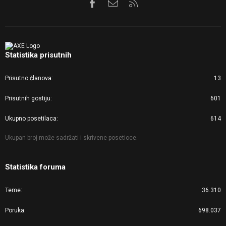
Facebook
Kontaktirajte nas
RSS
Statistika prisutnih
Prisutno članova
13
Prisutnih gostiju
601
Ukupno posetilaca
614
Ukupan broj može sadržati i skrivene posetioce.
Statistika foruma
Teme
36.310
Poruka
698.037