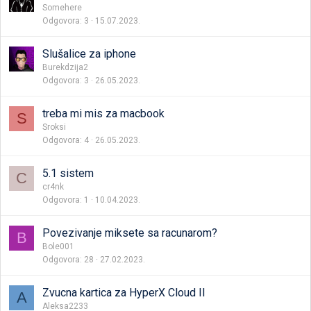
Somehere
Odgovora
3
15.07.2023.
Slušalice za iphone
Burekdzija2
Odgovora
3
26.05.2023.
treba mi mis za macbook
S
Sroksi
Odgovora
4
26.05.2023.
5.1 sistem
C
cr4nk
Odgovora
1
10.04.2023.
Povezivanje miksete sa racunarom?
B
Bole001
Odgovora
28
27.02.2023.
Zvucna kartica za HyperX Cloud II
A
Aleksa2233