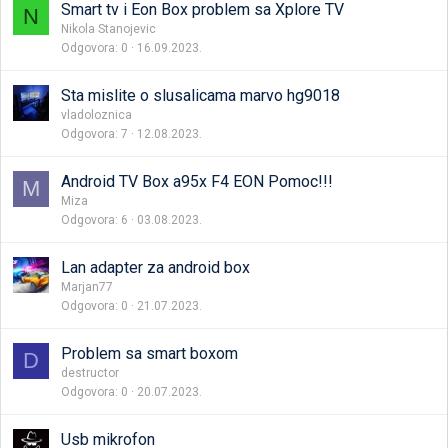
Smart tv i Eon Box problem sa Xplore TV
N
Nikola Stanojevic
Odgovora
0
16.09.2023.
Sta mislite o slusalicama marvo hg9018
vladoloznica
Odgovora
7
12.08.2023.
Android TV Box a95x F4 EON Pomoc!!!
M
Miza
Odgovora
6
03.08.2023.
Lan adapter za android box
Marjan77
Odgovora
0
21.07.2023.
Problem sa smart boxom
D
destructor
Odgovora
0
20.07.2023.
Usb mikrofon