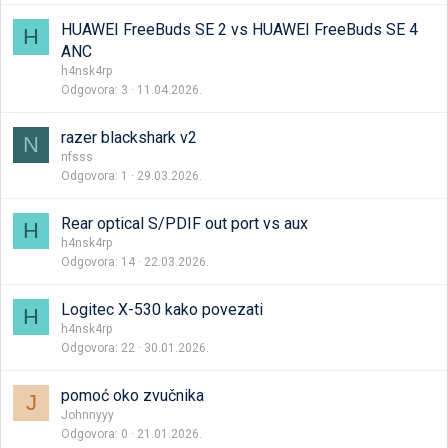
HUAWEI FreeBuds SE 2 vs HUAWEI FreeBuds SE 4
H
ANC
h4nsk4rp
Odgovora
3
11.04.2026.
razer blackshark v2
N
nfsss
Odgovora
1
29.03.2026.
Rear optical S/PDIF out port vs aux
H
h4nsk4rp
Odgovora
14
22.03.2026.
Logitec X-530 kako povezati
H
h4nsk4rp
Odgovora
22
30.01.2026.
pomoć oko zvučnika
J
Johnnyyy
Odgovora
0
21.01.2026.