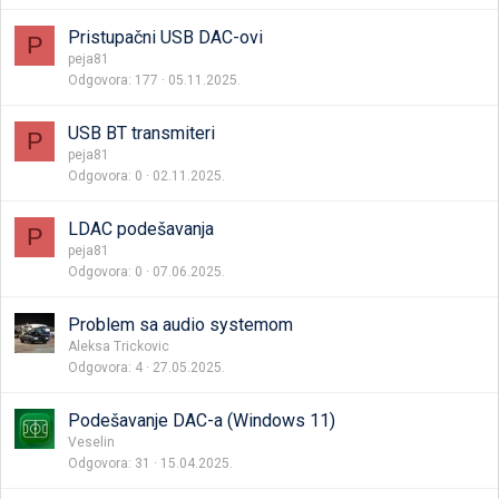
Pristupačni USB DAC-ovi
P
peja81
Odgovora
177
05.11.2025.
USB BT transmiteri
P
peja81
Odgovora
0
02.11.2025.
LDAC podešavanja
P
peja81
Odgovora
0
07.06.2025.
Problem sa audio systemom
Aleksa Trickovic
Odgovora
4
27.05.2025.
Podešavanje DAC-a (Windows 11)
Veselin
Odgovora
31
15.04.2025.