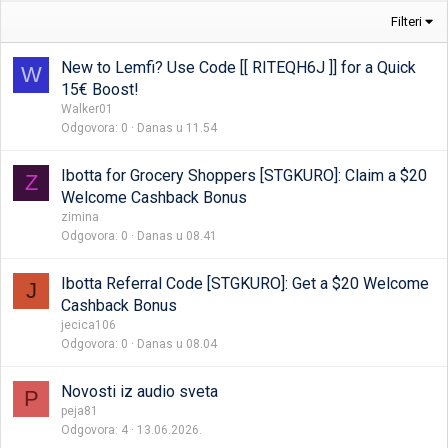
Filteri
New to Lemfi? Use Code [[ RITEQH6J ]] for a Quick
W
15€ Boost!
Walker01
Odgovora
0
Danas u 11.54
Ibotta for Grocery Shoppers [STGKURO]: Claim a $20
Z
Welcome Cashback Bonus
zimina
Odgovora
0
Danas u 08.41
Ibotta Referral Code [STGKURO]: Get a $20 Welcome
J
Cashback Bonus
jecica106
Odgovora
0
Danas u 08.04
Novosti iz audio sveta
P
peja81
Odgovora
4
13.06.2026.