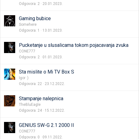
Odgovora
2
20.01.2023.
Gaming bubice
Somehere
Odgovora
1
13.01.2023.
Pucketanje u slusalicama tokom pojacavanja zvuka
CONE777
Odgovora
2
01.01.2023.
Sta mislite o Mi TV Box S
Igor :)
Odgovora
22
23.12.2022.
Stampanje nalepnica
TheBluEagle
Odgovora
24
15.12.2022.
GENIUS SW-G 2.1 2000 II
CONE777
Odgovora
0
09.11.2022.