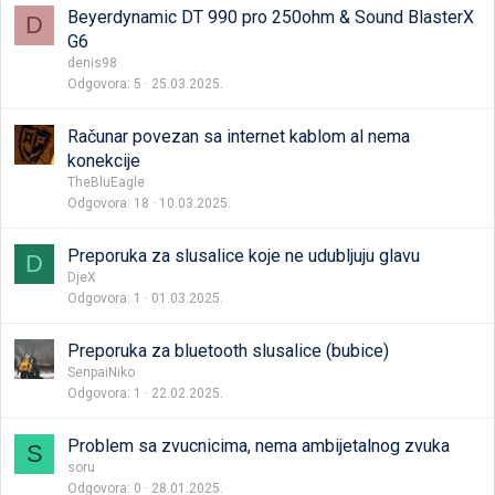
Beyerdynamic DT 990 pro 250ohm & Sound BlasterX
D
G6
denis98
Odgovora
5
25.03.2025.
Računar povezan sa internet kablom al nema
konekcije
TheBluEagle
Odgovora
18
10.03.2025.
Preporuka za slusalice koje ne udubljuju glavu
D
DjeX
Odgovora
1
01.03.2025.
Preporuka za bluetooth slusalice (bubice)
SenpaiNiko
Odgovora
1
22.02.2025.
Problem sa zvucnicima, nema ambijetalnog zvuka
S
soru
Odgovora
0
28.01.2025.