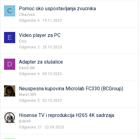
Pomoc oko uspostavljanja zvucnika
C
CikaJova
Odgovora
6
19.11.2023.
Video player za PC
E
Ezio
Odgovora
2
25.10.2023.
Adapter za slušalice
D
David.SM
Odgovora
6
09.10.2023.
Neuspesna kupovina Microlab FC330 (BCGroup)
Mare1389
Odgovora
5
02.10.2023.
Hisense TV i reprodukcija H265 4K sadrzaja
Boki99
Odgovora
21
22.09.2023.