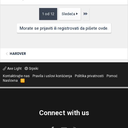
Poslednja
1 od 12
Sledeća
Morate se prijaviti ili registrovati da pišete ovde.
HARDVER
Axe Light
Srpski
Kontaktirajte nas
Pravila i uslovi korišćenja
Politika privatnosti
Pomoć
Naslovna
R
S
S
Connect with us