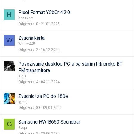
Pixel Format YCbCr 4:2:0
H
h4nsk4rp
Odgovora
0
21.01.2025.
Zvucna karta
W
Walter445
Odgovora
2
16.12.2024.
Povezivanje desktop PC-a sa starim hifi preko BT
FM transmitera
a c a
Odgovora
4
04.11.2024.
Zvucnici za PC do 180e
Igor :)
Odgovora
88
09.09.2024.
Samsung HW-B650 Soundbar
G
Goqu
Odgovora
2
29.06.2024.